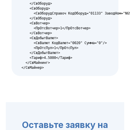
      </СвОборуд>

      <СвОборуд>

        <СвОборудСправоч КодОборуд="01133" ЗаводНом="NGS
      </СвОборуд>

      <СвВотчер>

        <ПрОтсВотчер>1</ПрОтсВотчер>

      </СвВотчер>

      <СвДобытВалют>

        <СвВалют КодВалют="0020" Сумма="0"/>

        <ПрОтсПул>1</ПрОтсПул>

      </СвДобытВалют>

      <Тариф>4.5000</Тариф>

    </СвМайнинг>

  </СвМайнер>
Оставьте заявку на