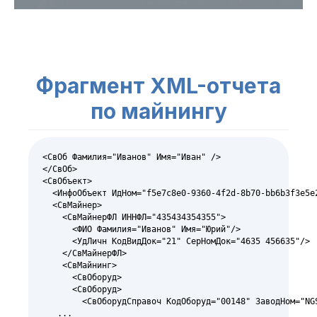
Фрагмент XML-отчета
по майнингу
<СвОб Фамилия="Иванов" Имя="Иван" />

</СвОб>

<СвОбъект>

  <ИнфоОбъект ИдНом="f5e7c8e0-9360-4f2d-8b70-bb6b3f3e5e
  <СвМайнер>

    <СвМайнерФЛ ИННФЛ="435434354355">

      <ФИО Фамилия="Иванов" Имя="Юрий"/>

      <УдЛичн КодВидДок="21" СерНомДок="4635 456635"/>

    </СвМайнерФЛ>

    <СвМайнинг>

      <СвОборуд>

      <СвОборуд>

        <СвОборудСправоч КодОборуд="00148" ЗаводНом="NGS
   ...
