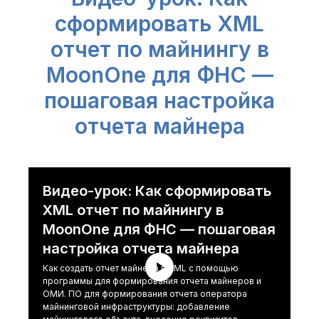
сформировать XML
отчет по майнингу в
MoonOne для ФНС —
пошаговая настройка
отчета майнера
Видео-урок: Как сформировать
XML отчет по майнингу в
MoonOne для ФНС — пошаговая
настройка отчета майнера
Как создать отчет майнера в XML с помощью
программы для формирования отчета майнеров и
ОМИ. ПО для формирования отчета оператора
майнинговой инфраструктуры: добавление