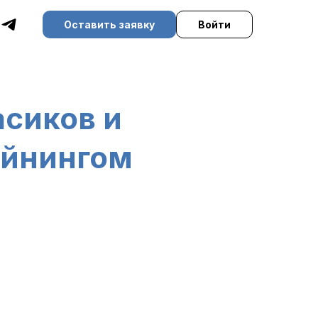
Оставить заявку
Войти
асиков и
айнингом