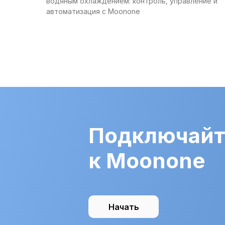
водяным охлаждением: контроль, управление и
автоматизация с Moonone
Подключайт
к Moonone
Начать