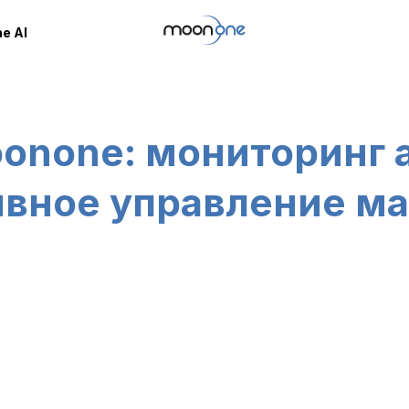
e AI
onone: мониторинг 
вное управление м